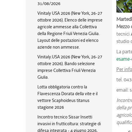
31/08/2026
Vinitaly USA 2026 (New York, 26-27
Martedì
ottobre 2026). Elenco delle imprese
Mezzo d
agricole ammesse alla Collettiva
della Regione Friuli Venezia Giulia.
tecnici
Layout delle postazioni ed elenco
studio 
aziende non ammesse.
La parte
Vinitaly.USA 2026 (New York, 26-27
esame-c
ottobre 2026). Bando selezione
Per inf
imprese Collettiva Friuli Venezia
Giulia.
tel. 04
Lotta obbligatoria contro la
email: 
Flavescenza Dorata della vite e il
Incontr
vettore Scaphoideus titanus
stagione 2026
della p
agricol
Incontro tecnico Sissar Insetti
qualific
invasivi in frutticoltura: strategie di
difesa integrata - 4 giugno 2026,