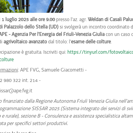
 1 luglio 2025 alle ore 9.00
presso l'az. agr.
Weldan di Casali Palu
i Palazzolo dello Stella (UD)
si svolgerà un incontro coordinato d
APE - Agenzia Per l'Energia del Friuli-Venezia Giulia
con un caso d
di
agrivoltaico avanzato
dal titolo: l'
esame delle colture
.
cipazione è gratuita. Iscriviti qui:
https://tinyurl.com/fotovoltaic
olture
ormazioni
: APE FVG, Samuele Giacometti -
32 980 322 int. 214 -
sissar@ape.fvg.it
o finanziato dalla Regione Autonoma Friuli Venezia Giulia nell’a
rogrammazione SISSAR 2025 (Sistema integrato dei servizi di svi
o e rurale), sezione B - Consulenza e assistenza specialistica alta
ata per specifici settori produttivi.