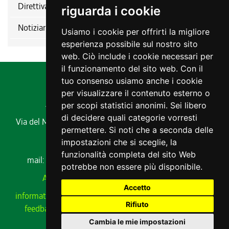
Direttiva nitrati
riguarda i cookie
Notiziario ERSA
Usiamo i cookie per offrirti la migliore
esperienza possibile sul nostro sito
web. Ciò include i cookie necessari per
il funzionamento del sito web. Con il
tuo consenso usiamo anche i cookie
per visualizzare il contenuto esterno o
Agenzia regionale per lo sviluppo rurale
per scopi statistici anonimi. Sei libero
di decidere quali categorie vorresti
Via del Montesanto, 17 34170 GORIZIA
Codice fiscale e
permettere. Si noti che a seconda delle
partita IVA 00485650311
impostazioni che si sceglie, la
Tel. 0432 529211
funzionalità completa del sito Web
mail:
ersa@ersa.fvg.it
Pec:
ersa@certregione.fvg.it
potrebbe non essere più disponibile.
Amministrazione Trasparente
|
AVCP xml
Accetto
informativa privacy
|
cookie
|
note legali
|
meccanismo di
Rifiuto
feedback
|
cambio preferenze cookie
|
dichiarazione
accessibilità
Cambia le mie impostazioni