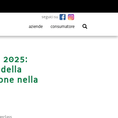
seguici su
aziende
consumatore
 2025:
della
one nella
erclass