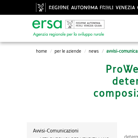
home
per le aziende
news
avvisi-comunica
ProWe
dete
composiz
Avvisi-Comunicazioni
determ