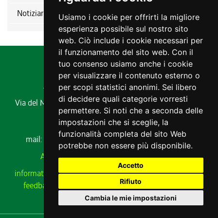
Notiziario ERSA
Usiamo i cookie per offrirti la migliore
esperienza possibile sul nostro sito
web. Ciò include i cookie necessari per
il funzionamento del sito web. Con il
tuo consenso usiamo anche i cookie
per visualizzare il contenuto esterno o
Agenzia regionale per lo sviluppo rurale
per scopi statistici anonimi. Sei libero
di decidere quali categorie vorresti
Via del Montesanto, 17 34170 GORIZIA
Codice fiscale e
permettere. Si noti che a seconda delle
partita IVA 00485650311
impostazioni che si sceglie, la
Tel. 0432 529211
funzionalità completa del sito Web
mail:
ersa@ersa.fvg.it
Pec:
ersa@certregione.fvg.it
potrebbe non essere più disponibile.
Amministrazione Trasparente
|
AVCP xml
Accetto
informativa privacy
|
cookie
|
note legali
|
meccanismo di
Rifiuto
feedback
|
cambio preferenze cookie
|
dichiarazione
accessibilità
Cambia le mie impostazioni