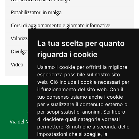
Potabilizzatori in malga
Corsi di aggiornamento e giornate informative
Valorizzazione del comparto
La tua scelta per quanto
Divulgazione
riguarda i cookie
Video
Usiamo i cookie per offrirti la migliore
esperienza possibile sul nostro sito
web. Ciò include i cookie necessari per
il funzionamento del sito web. Con il
tuo consenso usiamo anche i cookie
per visualizzare il contenuto esterno o
Agenzia regionale per lo sviluppo rurale
per scopi statistici anonimi. Sei libero
di decidere quali categorie vorresti
Via del Montesanto, 17 34170 GORIZIA
Codice fiscale e
permettere. Si noti che a seconda delle
partita IVA 00485650311
impostazioni che si sceglie, la
Tel. 0432 529211