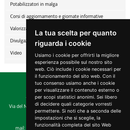
Potabilizzatori in malga
Corsi di aggiornamento e giornate informative
Valorizzazione del comparto
La tua scelta per quanto
Divulgazione
riguarda i cookie
Video
Usiamo i cookie per offrirti la migliore
esperienza possibile sul nostro sito
web. Ciò include i cookie necessari per
il funzionamento del sito web. Con il
tuo consenso usiamo anche i cookie
per visualizzare il contenuto esterno o
Agenzia regionale per lo sviluppo rurale
per scopi statistici anonimi. Sei libero
di decidere quali categorie vorresti
Via del Montesanto, 17 34170 GORIZIA
Codice fiscale e
permettere. Si noti che a seconda delle
partita IVA 00485650311
impostazioni che si sceglie, la
Tel. 0432 529211
funzionalità completa del sito Web
mail:
ersa@ersa.fvg.it
Pec:
ersa@certregione.fvg.it