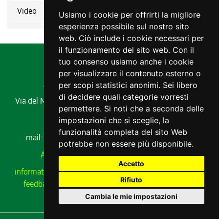
Video
Usiamo i cookie per offrirti la migliore
esperienza possibile sul nostro sito
web. Ciò include i cookie necessari per
il funzionamento del sito web. Con il
tuo consenso usiamo anche i cookie
per visualizzare il contenuto esterno o
Agenzia regionale per lo sviluppo rurale
per scopi statistici anonimi. Sei libero
di decidere quali categorie vorresti
Via del Montesanto, 17 34170 GORIZIA
Codice fiscale e
permettere. Si noti che a seconda delle
partita IVA 00485650311
impostazioni che si sceglie, la
Tel. 0432 529211
funzionalità completa del sito Web
mail:
ersa@ersa.fvg.it
Pec:
ersa@certregione.fvg.it
potrebbe non essere più disponibile.
Amministrazione Trasparente
|
AVCP xml
Accetto
informativa privacy
|
cookie
|
note legali
|
meccanismo di
Rifiuto
feedback
|
cambio preferenze cookie
|
dichiarazione
accessibilità
Cambia le mie impostazioni