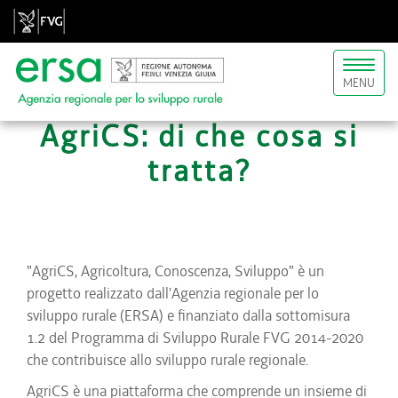
Toggl
MENU
naviga
AgriCS: di che cosa si
tratta?
"AgriCS, Agricoltura, Conoscenza, Sviluppo" è un
progetto realizzato dall'Agenzia regionale per lo
sviluppo rurale (ERSA) e finanziato dalla sottomisura
1.2 del Programma di Sviluppo Rurale FVG 2014-2020
che contribuisce allo sviluppo rurale regionale.
AgriCS è una piattaforma che comprende un insieme di