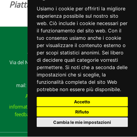
Piattaforma AgriCS
Usiamo i cookie per offrirti la migliore
esperienza possibile sul nostro sito
web. Ciò include i cookie necessari per
il funzionamento del sito web. Con il
tuo consenso usiamo anche i cookie
per visualizzare il contenuto esterno o
Agenzia regionale per lo sviluppo rurale
per scopi statistici anonimi. Sei libero
di decidere quali categorie vorresti
Via del Montesanto, 17 34170 GORIZIA
Codice fiscale e
permettere. Si noti che a seconda delle
partita IVA 00485650311
impostazioni che si sceglie, la
Tel. 0432 529211
funzionalità completa del sito Web
mail:
ersa@ersa.fvg.it
Pec:
ersa@certregione.fvg.it
potrebbe non essere più disponibile.
Amministrazione Trasparente
|
AVCP xml
Accetto
informativa privacy
|
cookie
|
note legali
|
meccanismo di
Rifiuto
feedback
|
cambio preferenze cookie
|
dichiarazione
accessibilità
Cambia le mie impostazioni